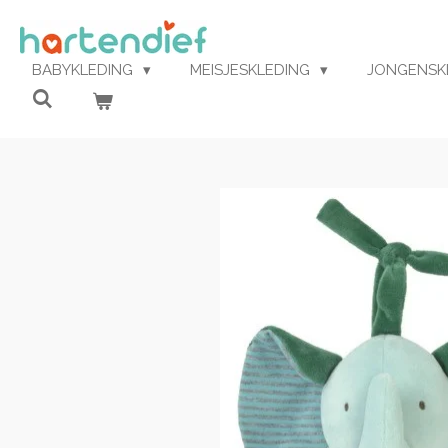
Ga
direct
naar
BABYKLEDING
MEISJESKLEDING
JONGENSK
de
hoofdinhoud