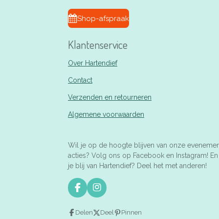
Shop-afspraak
Klantenservice
Over Hartendief
Contact
Verzenden en retourneren
Algemene voorwaarden
Wil je op de hoogte blijven van onze eveneme
acties? Volg ons op Facebook en Instagram! E
je blij van Hartendief? Deel het met anderen!
F
I
a
n
c
s
Delen
Deel
Pinnen
e
t