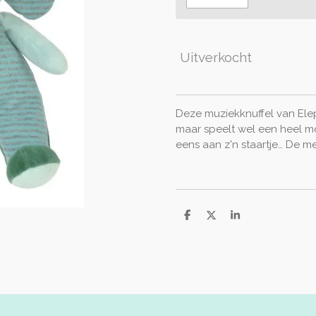
Uitverkocht
Deze muziekknuffel van Eleph
maar speelt wel een heel mo
eens aan z'n staartje… De m
D
D
S
e
e
h
l
e
a
e
l
r
n
e