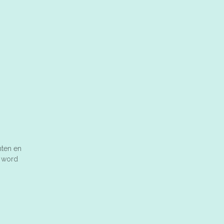
nten en
n word