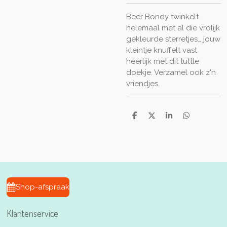
Beer Bondy twinkelt
helemaal met al die vrolijk
gekleurde sterretjes… jouw
kleintje knuffelt vast
heerlijk met dit tuttle
doekje. Verzamel ook z'n
vriendjes.
D
D
S
D
e
e
h
e
l
e
a
l
e
l
r
e
n
e
n
Shop-afspraak
Klantenservice