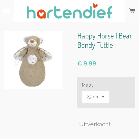
Ga
direct
naar
de
hoofdinhoud
Happy Horse | Bear
Bondy Tuttle
€ 9,99
Maat
Uitverkocht