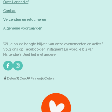
Over Hartendief
Contact
Verzenden en retourneren
Algemene voorwaarden
Wil je op de hoogte blijven van onze evenementen en acties?
Volg ons op Facebook en Instagram! En word je blij van
Hartendief? Deel het met anderen!
F
I
a
n
c
s
Delen
Deel
Pinnen
Delen
e
t
b
a
o
g
o
r
k
a
m