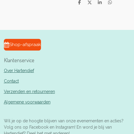
D
D
S
D
e
e
h
e
l
e
a
l
e
l
r
e
n
e
n
Shop-afspraak
Klantenservice
Over Hartendief
Contact
Verzenden en retourneren
Algemene voorwaarden
Wil je op de hoogte blijven van onze evenementen en acties?
Volg ons op Facebook en Instagram! En word je blij van
Hartendief? Deel het met anderen!