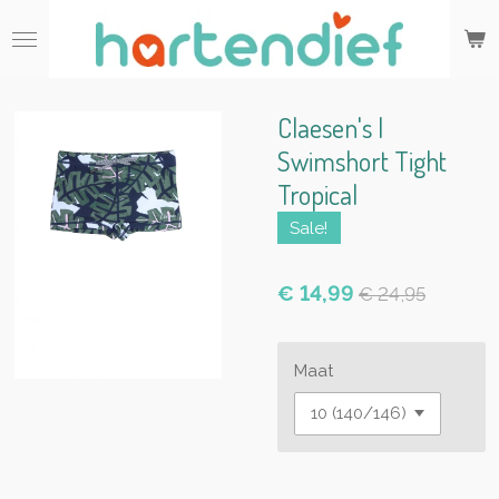
Ga
direct
naar
de
hoofdinhoud
Claesen's |
Swimshort Tight
Tropical
Sale!
€ 14,99
€ 24,95
Maat