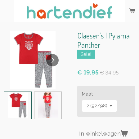
Ga
direct
naar
de
hoofdinhoud
Claesen's | Pyjama
Panther
Sale!
€ 19,95
€ 34,95
Maat
In winkelwagen