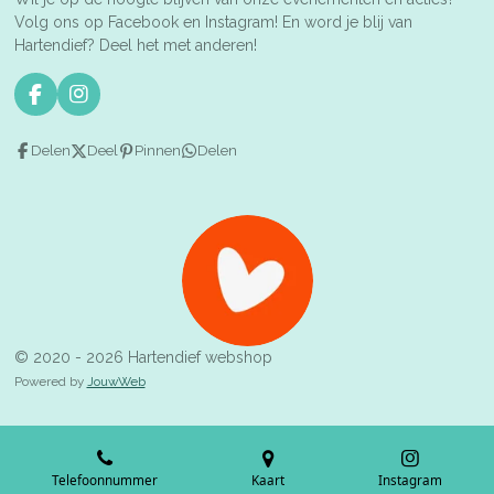
Volg ons op Facebook en Instagram! En word je blij van
Hartendief? Deel het met anderen!
F
I
a
n
c
s
Delen
Deel
Pinnen
Delen
e
t
b
a
o
g
o
r
k
a
m
© 2020 - 2026 Hartendief webshop
Powered by
JouwWeb
Telefoonnummer
Kaart
Instagram