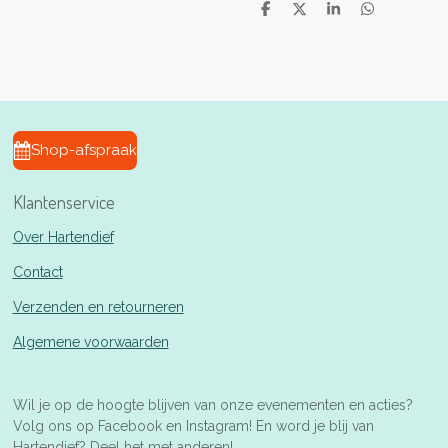
D
D
S
D
e
e
h
e
l
e
a
l
e
l
r
e
n
e
n
Shop-afspraak
Klantenservice
Over Hartendief
Contact
Verzenden en retourneren
Algemene voorwaarden
Wil je op de hoogte blijven van onze evenementen en acties?
Volg ons op Facebook en Instagram! En word je blij van
Hartendief? Deel het met anderen!