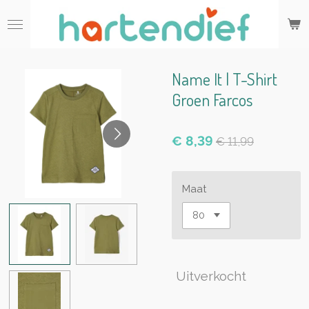
Ga
direct
naar
de
hoofdinhoud
Name It | T-Shirt
Groen Farcos
€ 8,39
€ 11,99
Maat
Uitverkocht