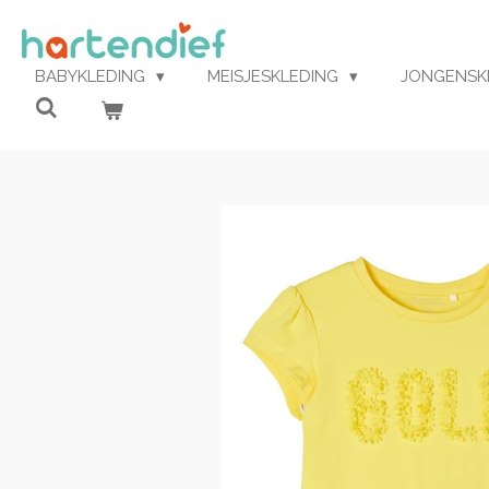
Ga
direct
naar
BABYKLEDING
MEISJESKLEDING
JONGENSK
de
hoofdinhoud