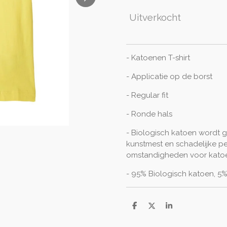
Uitverkocht
- Katoenen T-shirt
- Applicatie op de borst
- Regular fit
- Ronde hals
- Biologisch katoen wordt
kunstmest en schadelijke pes
omstandigheden voor katoen
- 95% Biologisch katoen, 5%
D
D
S
e
e
h
l
e
a