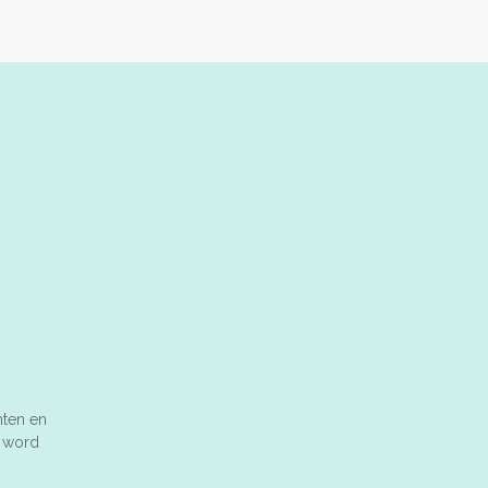
n
e
nten en
n word