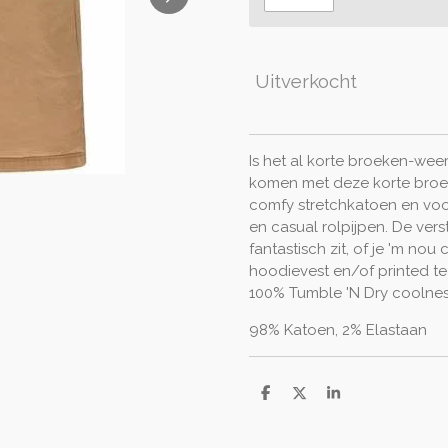
Uitverkocht
Is het al korte broeken-we
komen met deze korte broek
comfy stretchkatoen en voo
en casual rolpijpen. De verst
fantastisch zit, of je 'm n
hoodievest en/of printed tee
100% Tumble 'N Dry coolnes
98% Katoen, 2% Elastaan
D
D
S
e
e
h
l
e
a
e
l
r