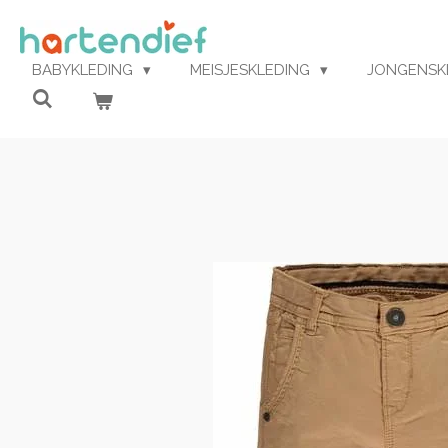
Ga
direct
naar
BABYKLEDING
MEISJESKLEDING
JONGENSK
de
hoofdinhoud