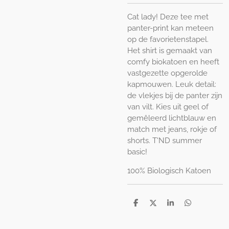
Cat lady! Deze tee met
panter-print kan meteen
op de favorietenstapel.
Het shirt is gemaakt van
comfy biokatoen en heeft
vastgezette opgerolde
kapmouwen. Leuk detail:
de vlekjes bij de panter zijn
van vilt. Kies uit geel of
gemêleerd lichtblauw en
match met jeans, rokje of
shorts. T'ND summer
basic!
100% Biologisch Katoen
D
D
S
D
e
e
h
e
l
e
a
l
e
l
r
e