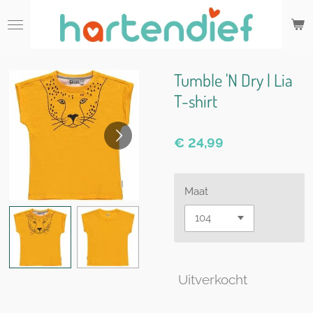
Ga
direct
naar
de
hoofdinhoud
Tumble 'N Dry | Lia
T-shirt
€ 24,99
Maat
Uitverkocht