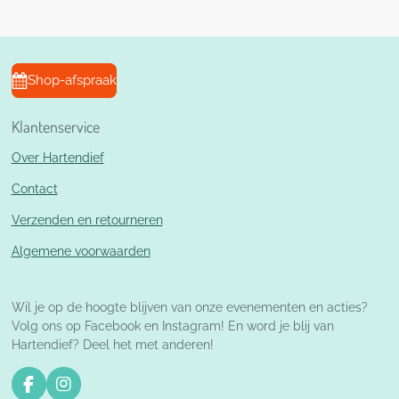
n
e
n
Shop-afspraak
Klantenservice
Over Hartendief
Contact
Verzenden en retourneren
Algemene voorwaarden
Wil je op de hoogte blijven van onze evenementen en acties?
Volg ons op Facebook en Instagram! En word je blij van
Hartendief? Deel het met anderen!
F
I