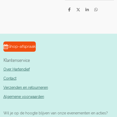
D
D
S
D
e
e
h
e
l
e
a
l
e
l
r
e
n
e
n
Shop-afspraak
Klantenservice
Over Hartendief
Contact
Verzenden en retourneren
Algemene voorwaarden
Wil je op de hoogte blijven van onze evenementen en acties?