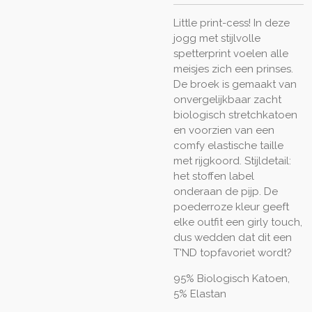
Little print-cess! In deze
jogg met stijlvolle
spetterprint voelen alle
meisjes zich een prinses.
De broek is gemaakt van
onvergelijkbaar zacht
biologisch stretchkatoen
en voorzien van een
comfy elastische taille
met rijgkoord. Stijldetail:
het stoffen label
onderaan de pijp. De
poederroze kleur geeft
elke outfit een girly touch,
dus wedden dat dit een
T'ND topfavoriet wordt?
95% Biologisch Katoen,
5% Elastan