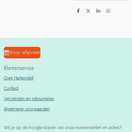
D
D
S
D
e
e
h
e
l
e
a
l
e
l
r
e
n
e
n
Shop-afspraak
Klantenservice
Over Hartendief
Contact
Verzenden en retourneren
Algemene voorwaarden
Wil je op de hoogte blijven van onze evenementen en acties?