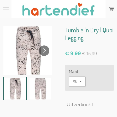
Ga
direct
naar
de
hoofdinhoud
Tumble 'n Dry | Qubi
Legging
€ 9,99
€ 15,99
Maat
Uitverkocht