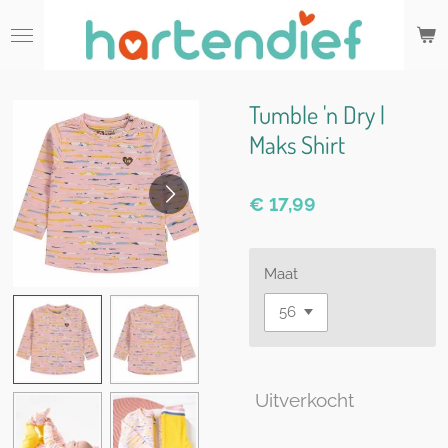
Ga
direct
naar
de
hoofdinhoud
Tumble 'n Dry |
Maks Shirt
€ 17,99
Maat
Uitverkocht