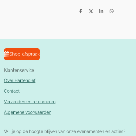
D
D
S
D
e
e
h
e
l
e
a
l
e
l
r
e
n
e
n
Shop-afspraak
Klantenservice
Over Hartendief
Contact
Verzenden en retourneren
Algemene voorwaarden
Wil je op de hoogte blijven van onze evenementen en acties?