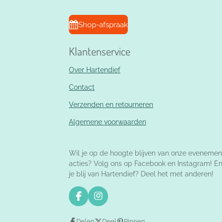
Shop-afspraak
Klantenservice
Over Hartendief
Contact
Verzenden en retourneren
Algemene voorwaarden
Wil je op de hoogte blijven van onze evenemen
acties? Volg ons op Facebook en Instagram! E
je blij van Hartendief? Deel het met anderen!
F
I
a
n
c
s
Delen
Deel
Pinnen