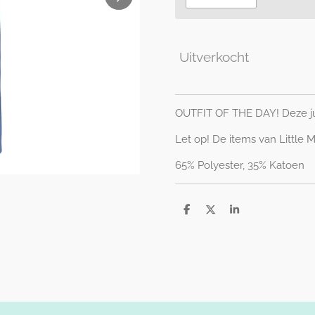
Uitverkocht
OUTFIT OF THE DAY! Deze ju
Let op! De items van Little M
65% Polyester, 35% Katoen
D
D
S
e
e
h
l
e
a
e
l
r
n
e